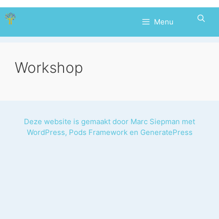
Ga
naar
Menu
de
inhoud
Workshop
Deze website is gemaakt door
Marc Siepman
met
WordPress
,
Pods Framework
en
GeneratePress