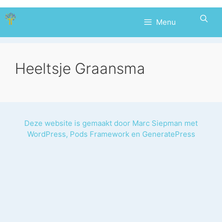
Ga
naar
Menu
de
inhoud
Heeltsje Graansma
Deze website is gemaakt door
Marc Siepman
met
WordPress
,
Pods Framework
en
GeneratePress