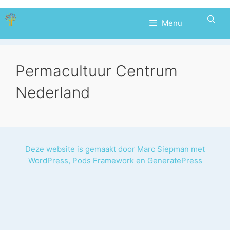
Ga
naar
Menu
de
inhoud
Permacultuur Centrum
Nederland
Deze website is gemaakt door
Marc Siepman
met
WordPress
,
Pods Framework
en
GeneratePress