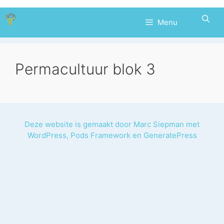
Ga
naar
Menu
de
inhoud
Permacultuur blok 3
Deze website is gemaakt door
Marc Siepman
met
WordPress
,
Pods Framework
en
GeneratePress